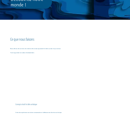
monde !
Ce que nous faisons
Nous offrons des services de création clés en main qui placent le client au cœur du processus
Tout en gardant nos valeurs fondamentales :
Concept créatif et idée artistique
Créez des expériences narratives convaincantes et définissez une direction artistique.